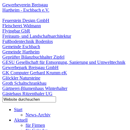
Gewerbeverein Breisgau
Hartheim - Eschbach e.V.
Feuerstein Design GmbH
Fleischerei Widmann
Flyingbar GbR
Freiraum- und Landschaftsarchitektur
Fußbodentechnik Bodenlos
Gemeinde Eschbach
Gemeinde Hartheim
Geprüfter Bilanzbuchhalter Zipfel
GESU Gesellschaft für Entsorgung, Sanierung und Umwelttechnik
Gewerbepark Breisgau GmbH
GK Computer Gerhard Krumm eK
Glöckler Natursteine
Groth Schaltschrankbau
Gärtnerei-Blumenhaus Winterhalter
Gästehaus Ritzenthaler UG
Start
News-Archiv
Aktuell
für Firmen