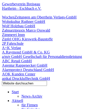
Gewerbeverein Breisgau
Hartheim - Eschbach e.V.
WochenZeitungen am Oberrhein Verlags-GmbH
Wohnkultur Ruthner GmbH
Wolf Holzbau GmbH
Zahnarztpraxis Marco Osswald
Zimmerei Imm
Zipfel OHG Kieswerk-Baustoffe
2P Fahrschule
A+K Verlag
A.Raymond GmbH & Co. KG
a/m/e GmbH Gesellschaft für Personaldienstleistung
ABC Retail GmbH
Agentur Rappenecker GmbH
Alarmprotect Deutschland GmbH
AOK Kunden Center
apikal Drucklufftechnik GmbH
Start
News-Archiv
Aktuell
für Firmen