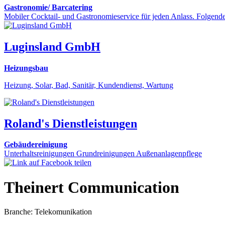
Gastronomie/ Barcatering
Mobiler Cocktail- und Gastronomieservice für jeden Anlass. Folgende E
Luginsland GmbH
Heizungsbau
Heizung, Solar, Bad, Sanitär, Kundendienst, Wartung
Roland's Dienstleistungen
Gebäudereinigung
Unterhaltsreinigungen Grundreinigungen Außenanlagenpflege
Theinert Communication
Branche: Telekomunikation