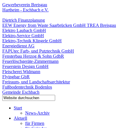
Gewerbeverein Breisgau
Hartheim - Eschbach e.V.
Dietrich Finanzplanung
EEW Energy from Waste Saarbrücken GmbH TREA Breisgau
Elektro Laubach GmbH
Elektro-Service GmbH
Elektro-Technik Klingele GmbH
Energiedienst AG
FAPUtec Farb- und Putztechnik GmbH
Fensterbau Herzog & Sohn GdbR
Feuerlöschgeräte-Zimmermann
Feuerstein Design GmbH
Fleischerei Widmann
Flyingbar GbR
Freiraum- und Landschaftsarchitektur
Fußbodentechnik Bodenlos
Gemeinde Eschbach
Start
News-Archiv
Aktuell
für Firmen