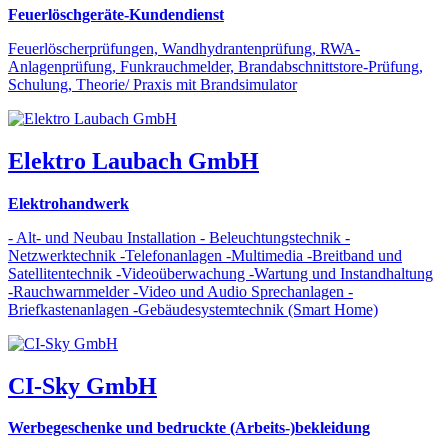
Feuerlöschgeräte-Kundendienst
Feuerlöscherprüfungen, Wandhydrantenprüfung, RWA-
Anlagenprüfung, Funkrauchmelder, Brandabschnittstore-Prüfung,
Schulung, Theorie/ Praxis mit Brandsimulator
Elektro Laubach GmbH
Elektrohandwerk
- Alt- und Neubau Installation - Beleuchtungstechnik -
Netzwerktechnik -Telefonanlagen -Multimedia -Breitband und
Satellitentechnik -Videoüberwachung -Wartung und Instandhaltung
-Rauchwarnmelder -Video und Audio Sprechanlagen -
Briefkastenanlagen -Gebäudesystemtechnik (Smart Home)
CI-Sky GmbH
Werbegeschenke und bedruckte (Arbeits-)bekleidung