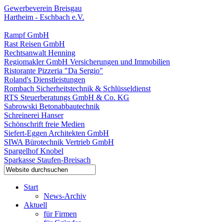
Gewerbeverein Breisgau
Hartheim - Eschbach e.V.
Rampf GmbH
Rast Reisen GmbH
Rechtsanwalt Henning
Regiomakler GmbH Versicherungen und Immobilien
Ristorante Pizzeria "Da Sergio"
Roland's Dienstleistungen
Rombach Sicherheitstechnik & Schlüsseldienst
RTS Steuerberatungs GmbH & Co. KG
Sabrowski Betonabbautechnik
Schreinerei Hanser
Schönschrift freie Medien
Siefert-Eggen Architekten GmbH
SIWA Bürotechnik Vertrieb GmbH
Spargelhof Knobel
Sparkasse Staufen-Breisach
Start
News-Archiv
Aktuell
für Firmen