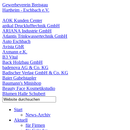
Gewerbeverein Breisgau
Hartheim - Eschbach e.V.
AOK Kunden Center
apikal Drucklufftechnik GmbH
ARIANA Industrie GmbH
Atlantis Trinkwassertechnik GmbH
Auto Eschbach
Avista GbR
Axmann e.K.
B3 Vital
Back Holzbau GmbH
badenova AG & Co. KG
Badischer Verlag GmbH & Co. KG
Baier Gabelstapler
Baumann's Minishop
Beauty Face Kosmetikstudio
Blumen Halle Schubert
Start
News-Archiv
Aktuell
für Firmen