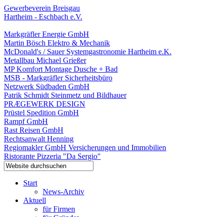
Gewerbeverein Breisgau
Hartheim - Eschbach e.V.
Markgräfler Energie GmbH
Martin Bösch Elektro & Mechanik
McDonald's / Sauer Systemgastronomie Hartheim e.K.
Metallbau Michael Grießer
MP Komfort Montage Dusche + Bad
MSB - Markgräfler Sicherheitsbüro
Netzwerk Südbaden GmbH
Patrik Schmidt Steinmetz und Bildhauer
PRÆGEWERK DESIGN
Prüstel Spedition GmbH
Rampf GmbH
Rast Reisen GmbH
Rechtsanwalt Henning
Regiomakler GmbH Versicherungen und Immobilien
Ristorante Pizzeria "Da Sergio"
Start
News-Archiv
Aktuell
für Firmen