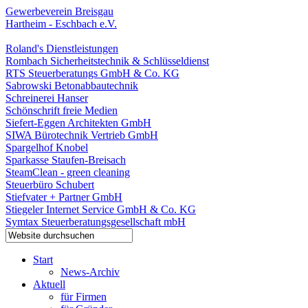
Gewerbeverein Breisgau
Hartheim - Eschbach e.V.
Roland's Dienstleistungen
Rombach Sicherheitstechnik & Schlüsseldienst
RTS Steuerberatungs GmbH & Co. KG
Sabrowski Betonabbautechnik
Schreinerei Hanser
Schönschrift freie Medien
Siefert-Eggen Architekten GmbH
SIWA Bürotechnik Vertrieb GmbH
Spargelhof Knobel
Sparkasse Staufen-Breisach
SteamClean - green cleaning
Steuerbüro Schubert
Stiefvater + Partner GmbH
Stiegeler Internet Service GmbH & Co. KG
Symtax Steuerberatungsgesellschaft mbH
Start
News-Archiv
Aktuell
für Firmen