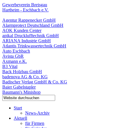
Gewerbeverein Breisgau
Hartheim - Eschbach e.V.
Agentur Rappenecker GmbH
Alarmprotect Deutschland GmbH
AOK Kunden Center
apikal Drucklufftechnik GmbH
ARIANA Industrie GmbH
Atlantis Trinkwassertechnik GmbH
Auto Eschbach
Avista GbR
Axmann e.K.
B3 Vital
Back Holzbau GmbH
badenova AG & Co. KG
Badischer Verlag GmbH & Co. KG
Baier Gabelstapler
Baumann's Minishop
Start
News-Archiv
Aktuell
für Firmen