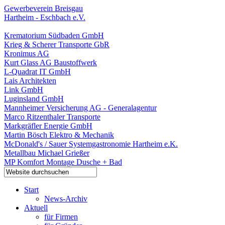
Gewerbeverein Breisgau
Hartheim - Eschbach e.V.
Krematorium Südbaden GmbH
Krieg & Scherer Transporte GbR
Kronimus AG
Kurt Glass AG Baustoffwerk
L-Quadrat IT GmbH
Lais Architekten
Link GmbH
Luginsland GmbH
Mannheimer Versicherung AG - Generalagentur
Marco Ritzenthaler Transporte
Markgräfler Energie GmbH
Martin Bösch Elektro & Mechanik
McDonald's / Sauer Systemgastronomie Hartheim e.K.
Metallbau Michael Grießer
MP Komfort Montage Dusche + Bad
Start
News-Archiv
Aktuell
für Firmen