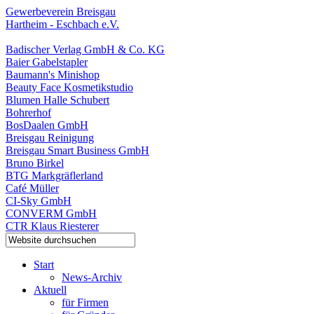
Gewerbeverein Breisgau
Hartheim - Eschbach e.V.
Badischer Verlag GmbH & Co. KG
Baier Gabelstapler
Baumann's Minishop
Beauty Face Kosmetikstudio
Blumen Halle Schubert
Bohrerhof
BosDaalen GmbH
Breisgau Reinigung
Breisgau Smart Business GmbH
Bruno Birkel
BTG Markgräflerland
Café Müller
CI-Sky GmbH
CONVERM GmbH
CTR Klaus Riesterer
Start
News-Archiv
Aktuell
für Firmen