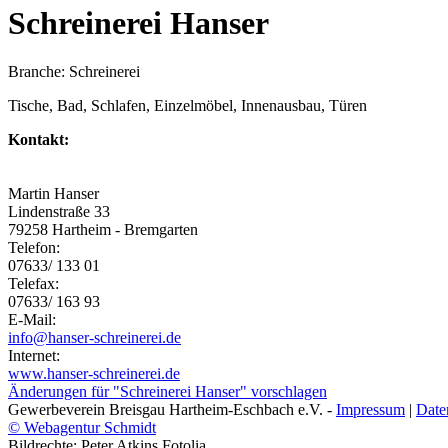
Schreinerei Hanser
Branche: Schreinerei
Tische, Bad, Schlafen, Einzelmöbel, Innenausbau, Türen
Kontakt:
Martin Hanser
Lindenstraße 33
79258 Hartheim - Bremgarten
Telefon:
07633/ 133 01
Telefax:
07633/ 163 93
E-Mail:
info@hanser-schreinerei.de
Internet:
www.hanser-schreinerei.de
Änderungen für "Schreinerei Hanser" vorschlagen
Gewerbeverein Breisgau Hartheim-Eschbach e.V. -
Impressum
|
Date
© Webagentur Schmidt
Bildrechte: Peter Atkins Fotolia