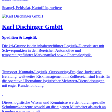
Spargel, Feldsalat, Kartoffeln, weitere
Karl Dischinger GmbH
Spedition & Logistik
Die kd-Gruppe ist ein inhabergeführter Logistik-Dienstleister mit
Schwerpunkten in den Bereichen Automotive und
temperaturgeführter Markenartikel sowie Pharmalogistik.
Transport, Kontrakt-Logistik, Outsourcing-Projekte, logistische
Beratung, weltweites Riskmanagement im Zollbereich sind Basis für
die operative Übernahme logistischer Mehrwert-Dienstleistungen
mit enger Kundenbindung.
Dieses logistische Wissen und Kenntnisse werden durch spezielle
Schulungskonzepte sowohl an die eigenen Mitarbeiter als auch an
Kunden weitervermittelt.