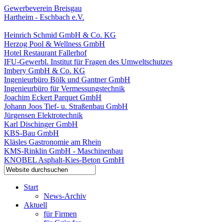
Gewerbeverein Breisgau
Hartheim - Eschbach e.V.
Heinrich Schmid GmbH & Co. KG
Herzog Pool & Wellness GmbH
Hotel Restaurant Fallerhof
IFU-Gewerbl. Institut für Fragen des Umweltschutzes
Imbery GmbH & Co. KG
Ingenieurbüro Bölk und Gantner GmbH
Ingenieurbüro für Vermessungstechnik
Joachim Eckert Parquet GmbH
Johann Joos Tief- u. Straßenbau GmbH
Jürgensen Elektrotechnik
Karl Dischinger GmbH
KBS-Bau GmbH
Kläsles Gastronomie am Rhein
KMS-Rinklin GmbH - Maschinenbau
KNOBEL Asphalt-Kies-Beton GmbH
Start
News-Archiv
Aktuell
für Firmen